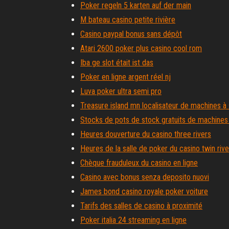
Poker regeln 5 karten auf der main
M bateau casino petite rivière
Casino paypal bonus sans dépôt
Atari 2600 poker plus casino cool rom
Iba ge slot était ist das
Poker en ligne argent réel nj
Luva poker ultra semi pro
Treasure island mn localisateur de machines à
Stocks de pots de stock gratuits de machines
Heures douverture du casino three rivers
Heures de la salle de poker du casino twin rive
Chèque frauduleux du casino en ligne
Casino avec bonus senza deposito nuovi
James bond casino royale poker voiture
Tarifs des salles de casino à proximité
Poker italia 24 streaming en ligne