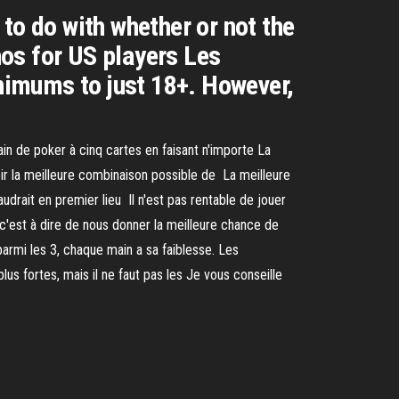
to do with whether or not the
nos for US players Les
nimums to just 18+. However,
n de poker à cinq cartes en faisant n'importe La
ir la meilleure combinaison possible de La meilleure
drait en premier lieu Il n'est pas rentable de jouer
 c'est à dire de nous donner la meilleure chance de
armi les 3, chaque main a sa faiblesse. Les
s fortes, mais il ne faut pas les Je vous conseille