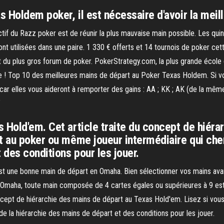
as Holdem poker, il est nécessaire d'avoir la me
tif du Razz poker est de réunir la plus mauvaise main possible. Les quin
ont utilisées dans une paire. 1 330 € offerts et 14 tournois de poker ce
 et du plus gros forum de poker. PokerStrategy.com, la plus grande écol
ière ! Top 10 des meilleures mains de départ au Poker Texas Holdem. Si 
 car elles vous aideront à remporter des gains : AA ; KK ; AK (de la mê
T
 Hold'em. Cet article traite du concept de hiéra
nt au poker ou même joueur intermédiaire qui che
 des conditions pour les jouer.
'est une bonne main de départ en Omaha. Bien sélectionner vos mains avan
En Omaha, toute main composée de 4 cartes égales ou supérieures à 9 es
oncept de hiérarchie des mains de départ au Texas Hold'em. Lisez si vo
e la hiérarchie des mains de départ et des conditions pour les jouer.