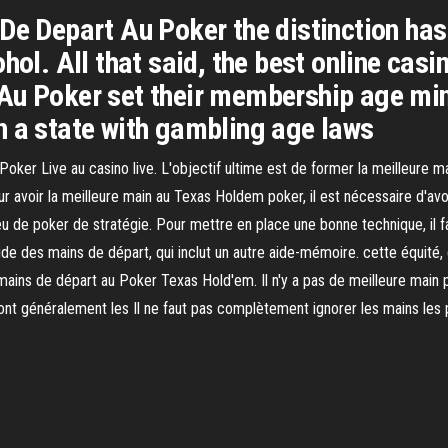
De Depart Au Poker the distinction has 
hol. All that said, the best online casi
Au Poker set their membership age mi
 in a state with gambling age laws
r Live au casino live. L'objectif ultime est de former la meilleure mai
 avoir la meilleure main au Texas Holdem poker, il est nécessaire d'avo
 de poker de stratégie. Pour mettre en place une bonne technique, il fau
de des mains de départ, qui inclut un autre aide-mémoire. cette équité,
ins de départ au Poker Texas Hold'em. Il n'y a pas de meilleure main p
t généralement les Il ne faut pas complètement ignorer les mains les plu