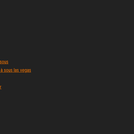
 sous
 à sous las vegas
r