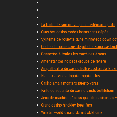
La fente de ram provoque le redémarrage du pc
Guns bet casino codes bonus sans dépôt
Système de roulette dune minhateca down d
Codes de bonus sans dépôt du casino casilan
Connexion à toutes les machines à sous
Ameristar casino petit groupe de rivière
Amphithéâtre du casino hollywoodien de la cart
Nel poker vince doppia coppia o tris
Casino amaia montero puerto varas
Faille de sécurité du casino sands bethlehem
Jeux de machines à sous gratuits casinos las 
Grand casino hinckley beer fest
Winstar world casino durant oklahoma