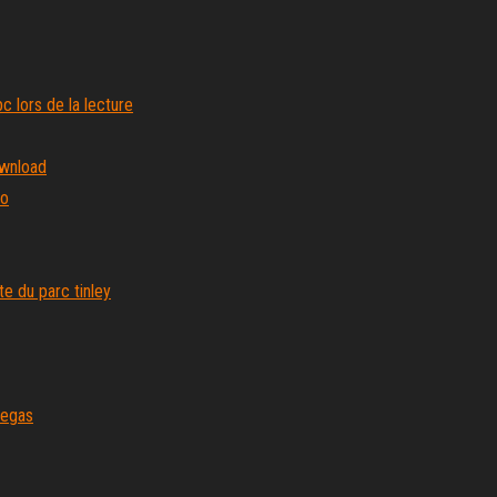
 lors de la lecture
ownload
do
e du parc tinley
vegas