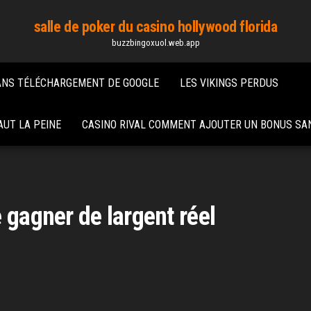
salle de poker du casino hollywood florida
buzzbingoxuol.web.app
ANS TÉLÉCHARGEMENT DE GOOGLE
LES VIKINGS PERDUS
UT LA PEINE
CASINO RIVAL COMMENT AJOUTER UN BONUS SA
 gagner de largent réel