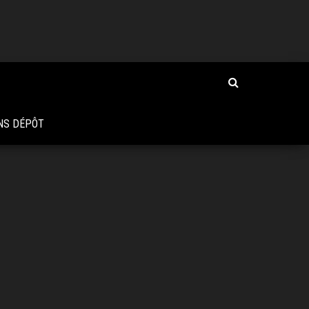
NS DÉPÔT