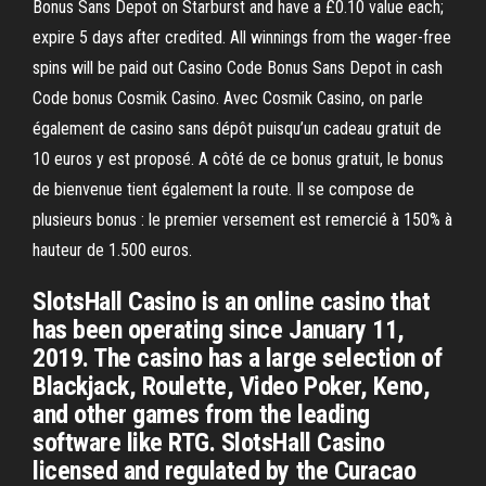
Bonus Sans Depot on Starburst and have a £0.10 value each;
expire 5 days after credited. All winnings from the wager-free
spins will be paid out Casino Code Bonus Sans Depot in cash
Code bonus Cosmik Casino. Avec Cosmik Casino, on parle
également de casino sans dépôt puisqu’un cadeau gratuit de
10 euros y est proposé. A côté de ce bonus gratuit, le bonus
de bienvenue tient également la route. Il se compose de
plusieurs bonus : le premier versement est remercié à 150% à
hauteur de 1.500 euros.
SlotsHall Casino is an online casino that
has been operating since January 11,
2019. The casino has a large selection of
Blackjack, Roulette, Video Poker, Keno,
and other games from the leading
software like RTG. SlotsHall Casino
licensed and regulated by the Curacao