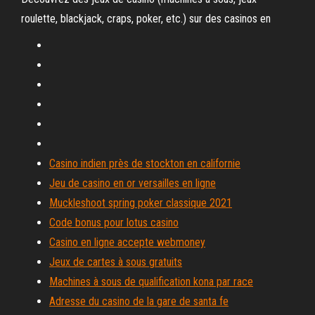
roulette, blackjack, craps, poker, etc.) sur des casinos en
Casino indien près de stockton en californie
Jeu de casino en or versailles en ligne
Muckleshoot spring poker classique 2021
Code bonus pour lotus casino
Casino en ligne accepte webmoney
Jeux de cartes à sous gratuits
Machines à sous de qualification kona par race
Adresse du casino de la gare de santa fe