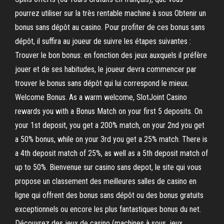
pourrez utiliser sur la très rentable machine à sous Obtenir un
bonus sans dépôt au casino. Pour profiter de ces bonus sans
dépôt, il suffira au joueur de suivre les étapes suivantes :
Trouver le bon bonus: en fonction des jeux auxquels il préfère
jouer et de ses habitudes, le joueur devra commencer par
trouver le bonus sans dépôt qui lui correspond le mieux.
Welcome Bonus. As a warm welcome, SlotJoint Casino
rewards you with a Bonus Match on your first 5 deposits. On
your 1st deposit, you get a 200% match, on your 2nd you get
a 50% bonus, while on your 3rd you get a 25% match. There is
a 4th deposit match of 25%, as well as a 5th deposit match of
up to 50%. Bienvenue sur casino sans depot, le site qui vous
propose un classement des meilleures salles de casino en
ligne qui offrent des bonus sans dépôt ou des bonus gratuits
exceptionnels ou encore les plus fantastiques bonus du net.
Découvrez des jeux de casino (machines à sous, jeux