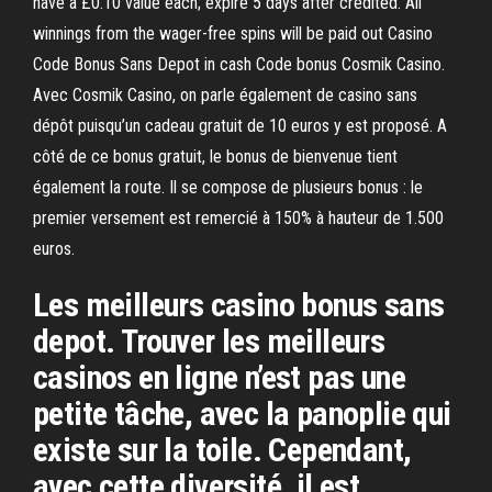
have a £0.10 value each; expire 5 days after credited. All
winnings from the wager-free spins will be paid out Casino
Code Bonus Sans Depot in cash Code bonus Cosmik Casino.
Avec Cosmik Casino, on parle également de casino sans
dépôt puisqu’un cadeau gratuit de 10 euros y est proposé. A
côté de ce bonus gratuit, le bonus de bienvenue tient
également la route. Il se compose de plusieurs bonus : le
premier versement est remercié à 150% à hauteur de 1.500
euros.
Les meilleurs casino bonus sans
depot. Trouver les meilleurs
casinos en ligne n’est pas une
petite tâche, avec la panoplie qui
existe sur la toile. Cependant,
avec cette diversité, il est