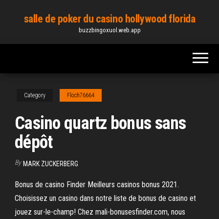
Skip
salle de poker du casino hollywood florida
to
buzzbingoxuol.web.app
the
content
Category
Floch76664
Casino quartz bonus sans
dépôt
By
MARK ZUCKERBERG
Bonus de casino Finder Meilleurs casinos bonus 2021.
Choisissez un casino dans notre liste de bonus de casino et
jouez sur-le-champ! Chez mali-bonusesfinder.com, nous