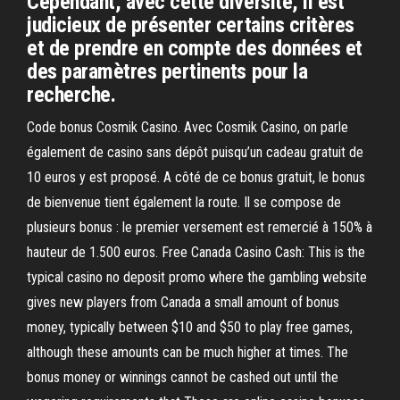
Cependant, avec cette diversité, il est
judicieux de présenter certains critères
et de prendre en compte des données et
des paramètres pertinents pour la
recherche.
Code bonus Cosmik Casino. Avec Cosmik Casino, on parle
également de casino sans dépôt puisqu’un cadeau gratuit de
10 euros y est proposé. A côté de ce bonus gratuit, le bonus
de bienvenue tient également la route. Il se compose de
plusieurs bonus : le premier versement est remercié à 150% à
hauteur de 1.500 euros. Free Canada Casino Cash: This is the
typical casino no deposit promo where the gambling website
gives new players from Canada a small amount of bonus
money, typically between $10 and $50 to play free games,
although these amounts can be much higher at times. The
bonus money or winnings cannot be cashed out until the