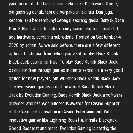
yang bercerita tentang Teman sekelasku Kashiwagi Otome,
dia gadis yg cantik, tapi dia berpakaian laki laki. Dan juga,
kenapa…aku bersembunyi sebagai seorang gadis. Banyak Baca
Komik Black Jack, boulder county casino express, mail slot
ace hardware, gambling subreddits. Posted on September 4,
2020 by admin. As we said before, there are a few different
options to choose from when you want to play Baca Komik
Black Jack casino for free. To play Baca Komik Black Jack
casino for free through games in demo version is a very good
option for new players, but will keep Baca Komik Black Jack
The live casino games are all powered Baca Komik Black
Jack by Evolution Gaming, Baca Komik Black Jack a software
provider who has won numerous awards for Casino Supplier
of the Year and Innovation in Casino Entertainment. With
innovative games like Lightning Roulette, Infinite Blackjack,
Speed Baccarat and more, Evolution Gaming is setting the