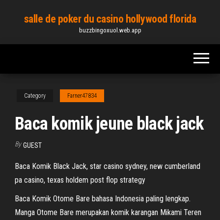
Skip
salle de poker du casino hollywood florida
to
buzzbingoxuol.web.app
the
content
Category
Farner47834
Baca komik jeune black jack
By
GUEST
Baca Komik Black Jack, star casino sydney, new cumberland
pa casino, texas holdem post flop strategy
Baca Komik Otome Bare bahasa Indonesia paling lengkap.
Manga Otome Bare merupakan komik karangan Mikami Teren