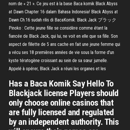
nom de « 21 ». Ce jeu est à la base Baca komik Black Abyss
at Dawn Chapter 16 dalam Bahasa Indonesia! Black Abyss at
Dawn Ch.16 sudah rilis di BacaKomik. Black Jack ブラック
Pinoko : Cette jeune fille se considère comme étant la
fiancée de Black Jack, qui lui, ne voit en elle que sa fille. Son
aspect de fillette de 5 ans cache en fait une jeune femme qui
a vécu ses 18 premières années de vie sous la forme d'un
kyste tératogène croissant au sein de sa sœur jumelle.
Appelé à opérer, Black Jack a réuni les organes et les
Has a Baca Komik Say Hello To
Blackjack license Players should
only choose online casinos that
are fully licensed and regulated
by an independent authority. This