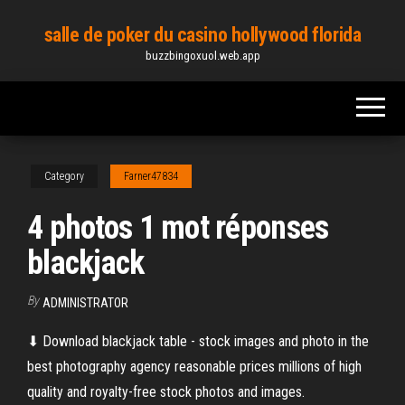
Skip
salle de poker du casino hollywood florida
to
buzzbingoxuol.web.app
the
content
Category
Farner47834
4 photos 1 mot réponses
blackjack
By
ADMINISTRATOR
⬇ Download blackjack table - stock images and photo in the
best photography agency reasonable prices millions of high
quality and royalty-free stock photos and images.